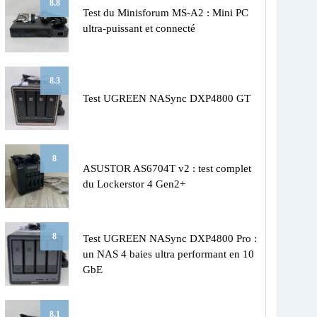
8.8
Test du Minisforum MS-A2 : Mini PC
ultra-puissant et connecté
8.3
Test UGREEN NASync DXP4800 GT
8
ASUSTOR AS6704T v2 : test complet
du Lockerstor 4 Gen2+
8
Test UGREEN NASync DXP4800 Pro :
un NAS 4 baies ultra performant en 10
GbE
8.1