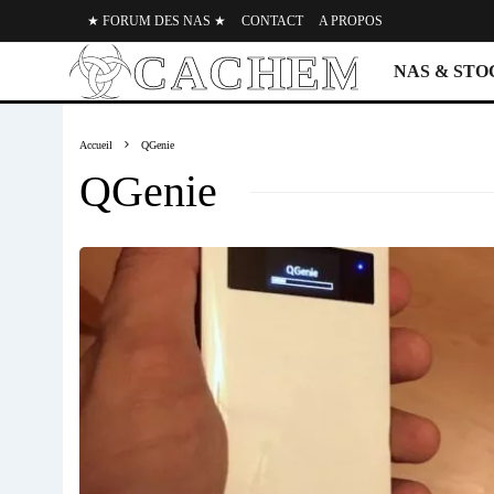
★ FORUM DES NAS ★
CONTACT
A PROPOS
NAS & ST
Accueil
QGenie
QGenie