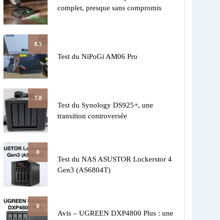
complet, presque sans compromis
8.5
Test du NiPoGi AM06 Pro
7.8
Test du Synology DS925+, une
transition controversée
8
Test du NAS ASUSTOR Lockerstor 4
Gen3 (AS6804T)
8
Avis – UGREEN DXP4800 Plus : une