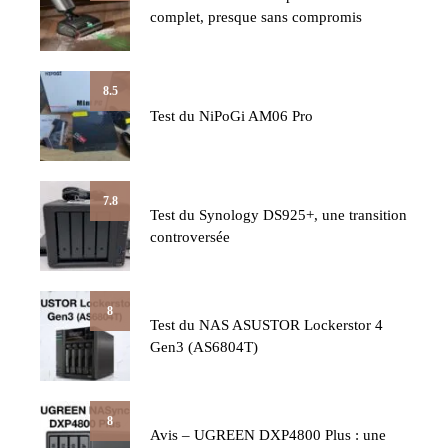
complet, presque sans compromis
8.5
Test du NiPoGi AM06 Pro
7.8
Test du Synology DS925+, une transition
controversée
8
Test du NAS ASUSTOR Lockerstor 4
Gen3 (AS6804T)
8
Avis – UGREEN DXP4800 Plus : une