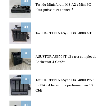
8.8
Test du Minisforum MS-A2 : Mini PC
ultra-puissant et connecté
8.3
Test UGREEN NASync DXP4800 GT
8
ASUSTOR AS6704T v2 : test complet du
Lockerstor 4 Gen2+
8
Test UGREEN NASync DXP4800 Pro :
un NAS 4 baies ultra performant en 10
GbE
8.1