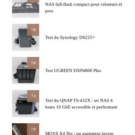
NAS full-flash compact pour créateurs et
pros
7.8
Test du Synology DS225+
7.9
Test UGREEN DXP4800 Plus
7.3
Test du QNAP TS-432X : un NAS 4
baies 10 GbE accessible et performant
7.9
MOVA X4 Pro : un aspirateur laveur