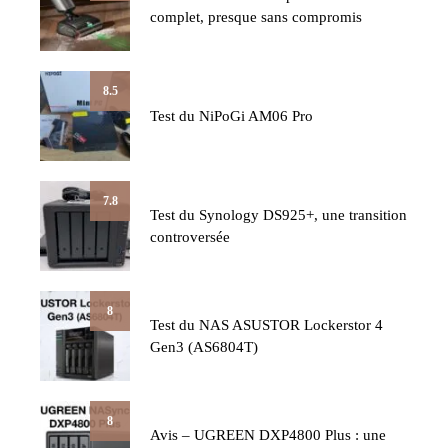
complet, presque sans compromis
8.5
Test du NiPoGi AM06 Pro
7.8
Test du Synology DS925+, une transition
controversée
8
Test du NAS ASUSTOR Lockerstor 4
Gen3 (AS6804T)
8
Avis – UGREEN DXP4800 Plus : une