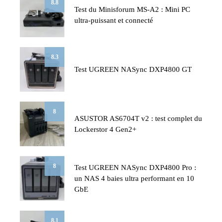
8.8
Test du Minisforum MS-A2 : Mini PC
ultra-puissant et connecté
8.3
Test UGREEN NASync DXP4800 GT
8
ASUSTOR AS6704T v2 : test complet du
Lockerstor 4 Gen2+
8
Test UGREEN NASync DXP4800 Pro :
un NAS 4 baies ultra performant en 10
GbE
8.1