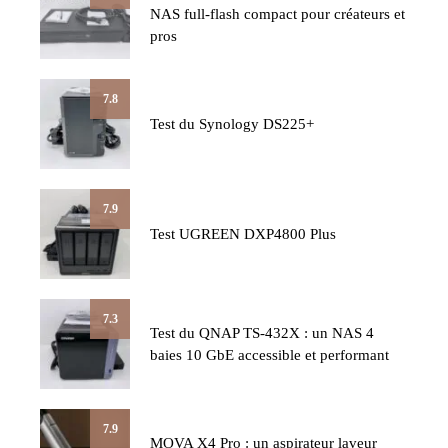
NAS full-flash compact pour créateurs et
pros
7.8
Test du Synology DS225+
7.9
Test UGREEN DXP4800 Plus
7.3
Test du QNAP TS-432X : un NAS 4
baies 10 GbE accessible et performant
7.9
MOVA X4 Pro : un aspirateur laveur