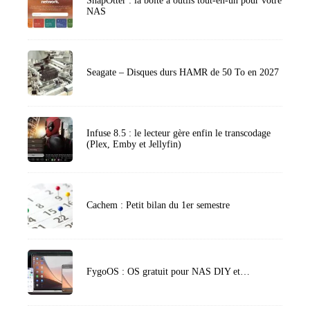
SnapOtter : la boîte à outils tout-en-un pour votre
NAS
Seagate – Disques durs HAMR de 50 To en 2027
Infuse 8.5 : le lecteur gère enfin le transcodage
(Plex, Emby et Jellyfin)
Cachem : Petit bilan du 1er semestre
FygoOS : OS gratuit pour NAS DIY et…