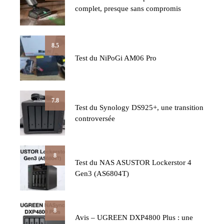
complet, presque sans compromis
8.5
Test du NiPoGi AM06 Pro
7.8
Test du Synology DS925+, une transition
controversée
8
Test du NAS ASUSTOR Lockerstor 4
Gen3 (AS6804T)
8
Avis – UGREEN DXP4800 Plus : une