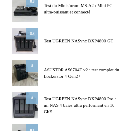
8.8
Test du Minisforum MS-A2 : Mini PC
ultra-puissant et connecté
8.3
Test UGREEN NASync DXP4800 GT
8
ASUSTOR AS6704T v2 : test complet du
Lockerstor 4 Gen2+
8
Test UGREEN NASync DXP4800 Pro :
un NAS 4 baies ultra performant en 10
GbE
8.1