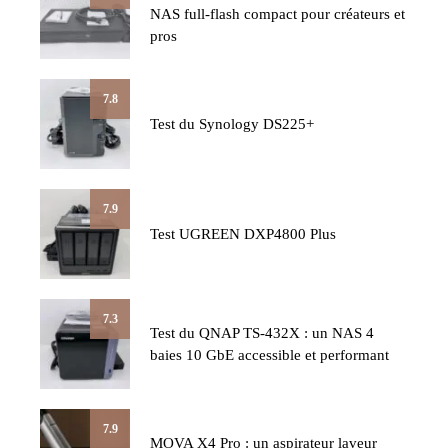
NAS full-flash compact pour créateurs et
pros
7.8
Test du Synology DS225+
7.9
Test UGREEN DXP4800 Plus
7.3
Test du QNAP TS-432X : un NAS 4
baies 10 GbE accessible et performant
7.9
MOVA X4 Pro : un aspirateur laveur