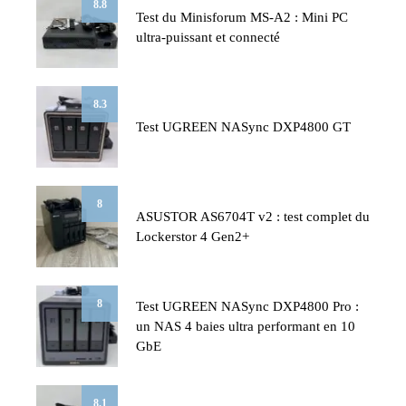
8.8
Test du Minisforum MS-A2 : Mini PC
ultra-puissant et connecté
8.3
Test UGREEN NASync DXP4800 GT
8
ASUSTOR AS6704T v2 : test complet du
Lockerstor 4 Gen2+
8
Test UGREEN NASync DXP4800 Pro :
un NAS 4 baies ultra performant en 10
GbE
8.1