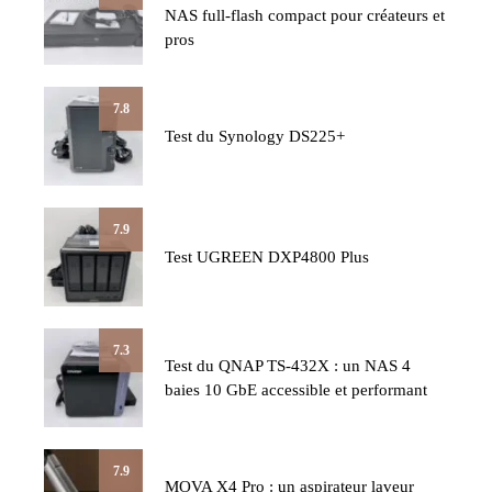
NAS full-flash compact pour créateurs et
pros
7.8
Test du Synology DS225+
7.9
Test UGREEN DXP4800 Plus
7.3
Test du QNAP TS-432X : un NAS 4
baies 10 GbE accessible et performant
7.9
MOVA X4 Pro : un aspirateur laveur