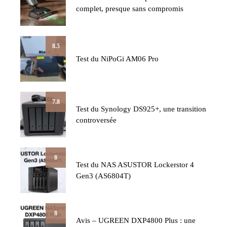
complet, presque sans compromis
8.5
Test du NiPoGi AM06 Pro
7.8
Test du Synology DS925+, une transition
controversée
8
Test du NAS ASUSTOR Lockerstor 4
Gen3 (AS6804T)
8
Avis – UGREEN DXP4800 Plus : une