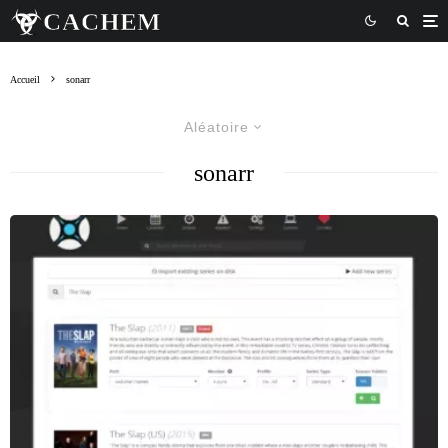
Accueil
sonarr
Aléatoire
sonarr