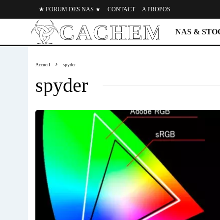
★ FORUM DES NAS ★
CONTACT
A PROPOS
NAS & ST
Accueil
spyder
spyder