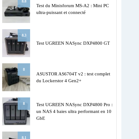
8.8
Test du Minisforum MS-A2 : Mini PC
ultra-puissant et connecté
8.3
Test UGREEN NASync DXP4800 GT
8
ASUSTOR AS6704T v2 : test complet
du Lockerstor 4 Gen2+
8
Test UGREEN NASync DXP4800 Pro :
un NAS 4 baies ultra performant en 10
GbE
8.1