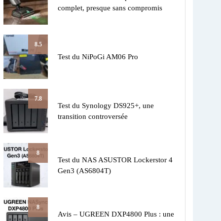
complet, presque sans compromis
8.5
Test du NiPoGi AM06 Pro
7.8
Test du Synology DS925+, une
transition controversée
8
Test du NAS ASUSTOR Lockerstor 4
Gen3 (AS6804T)
8
Avis – UGREEN DXP4800 Plus : une