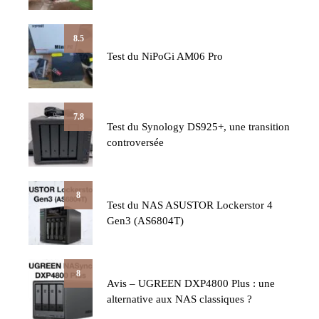
8.5
Test du NiPoGi AM06 Pro
7.8
Test du Synology DS925+, une transition
controversée
8
Test du NAS ASUSTOR Lockerstor 4
Gen3 (AS6804T)
8
Avis – UGREEN DXP4800 Plus : une
alternative aux NAS classiques ?