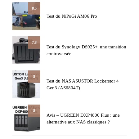
8.5
Test du NiPoGi AM06 Pro
7.8
Test du Synology DS925+, une transition
controversée
8
Test du NAS ASUSTOR Lockerstor 4
Gen3 (AS6804T)
8
Avis – UGREEN DXP4800 Plus : une
alternative aux NAS classiques ?