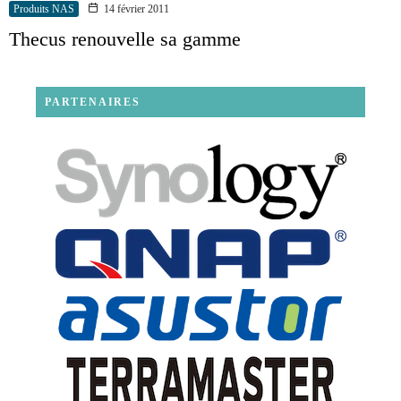
Produits NAS
14 février 2011
Thecus renouvelle sa gamme
PARTENAIRES