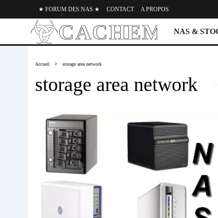
★ FORUM DES NAS ★
CONTACT
A PROPOS
NAS & ST
Accueil
storage area network
storage area network