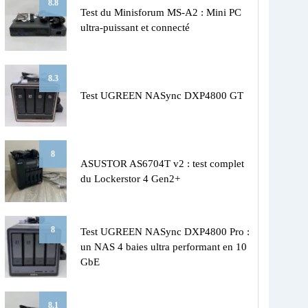
8.8
Test du Minisforum MS-A2 : Mini PC
ultra-puissant et connecté
8.3
Test UGREEN NASync DXP4800 GT
8
ASUSTOR AS6704T v2 : test complet
du Lockerstor 4 Gen2+
8
Test UGREEN NASync DXP4800 Pro :
un NAS 4 baies ultra performant en 10
GbE
8.1