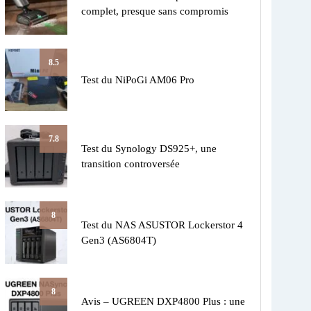
complet, presque sans compromis
8.5
Test du NiPoGi AM06 Pro
7.8
Test du Synology DS925+, une
transition controversée
8
Test du NAS ASUSTOR Lockerstor 4
Gen3 (AS6804T)
8
Avis – UGREEN DXP4800 Plus : une