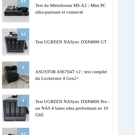
8.8
Test du Minisforum MS-A2 : Mini PC
ultra-puissant et connecté
8.3
Test UGREEN NASync DXP4800 GT
8
ASUSTOR AS6704T v2 : test complet
du Lockerstor 4 Gen2+
8
Test UGREEN NASync DXP4800 Pro :
un NAS 4 baies ultra performant en 10
GbE
8.1