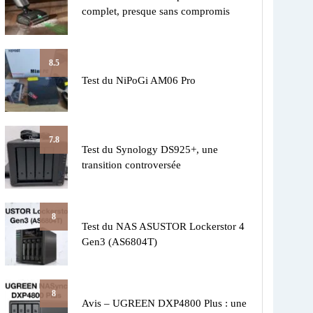
complet, presque sans compromis
8.5
Test du NiPoGi AM06 Pro
7.8
Test du Synology DS925+, une
transition controversée
8
Test du NAS ASUSTOR Lockerstor 4
Gen3 (AS6804T)
8
Avis – UGREEN DXP4800 Plus : une