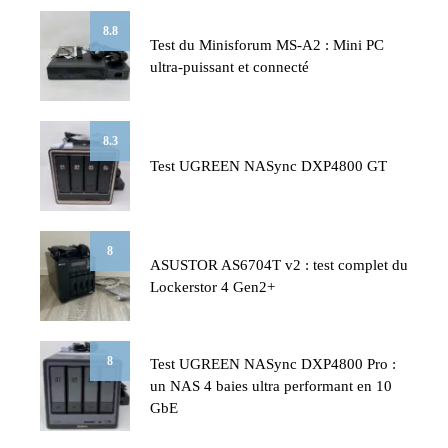
8.8
Test du Minisforum MS-A2 : Mini PC
ultra-puissant et connecté
8.3
Test UGREEN NASync DXP4800 GT
8
ASUSTOR AS6704T v2 : test complet du
Lockerstor 4 Gen2+
8
Test UGREEN NASync DXP4800 Pro :
un NAS 4 baies ultra performant en 10
GbE