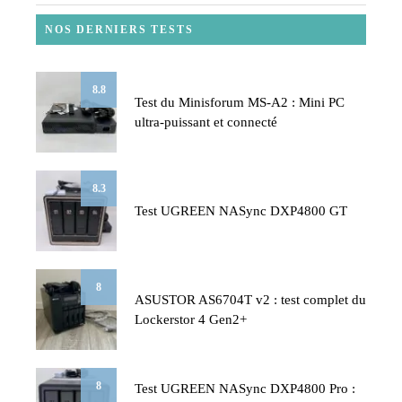
NOS DERNIERS TESTS
8.8
Test du Minisforum MS-A2 : Mini PC
ultra-puissant et connecté
8.3
Test UGREEN NASync DXP4800 GT
8
ASUSTOR AS6704T v2 : test complet du
Lockerstor 4 Gen2+
8
Test UGREEN NASync DXP4800 Pro :