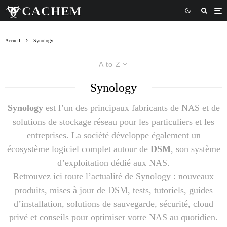
Accueil
Synology
A to Z
Synology
Synology
est l’un des principaux fabricants de NAS et de
solutions de stockage réseau pour les particuliers et les
entreprises. La société développe également un
écosystème logiciel complet autour de
DSM
, son système
d’exploitation dédié aux NAS.
Retrouvez ici toute l’actualité de Synology : nouveaux
produits, mises à jour de DSM, tests, tutoriels, guides
d’installation, solutions de sauvegarde, sécurité, cloud
privé et conseils pour optimiser votre NAS au quotidien.