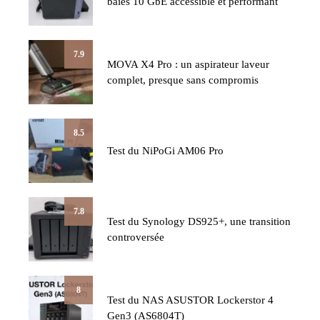
baies 10 GbE accessible et performant
7.9
MOVA X4 Pro : un aspirateur laveur
complet, presque sans compromis
8.5
Test du NiPoGi AM06 Pro
7.8
Test du Synology DS925+, une transition
controversée
8
Test du NAS ASUSTOR Lockerstor 4
Gen3 (AS6804T)