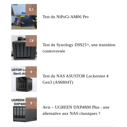
8.5
Test du NiPoGi AM06 Pro
7.8
Test du Synology DS925+, une transition
controversée
8
Test du NAS ASUSTOR Lockerstor 4
Gen3 (AS6804T)
8
Avis – UGREEN DXP4800 Plus : une
alternative aux NAS classiques ?