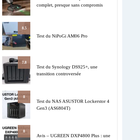
complet, presque sans compromis
8.5
Test du NiPoGi AM06 Pro
7.8
Test du Synology DS925+, une
transition controversée
8
Test du NAS ASUSTOR Lockerstor 4
Gen3 (AS6804T)
8
Avis – UGREEN DXP4800 Plus : une