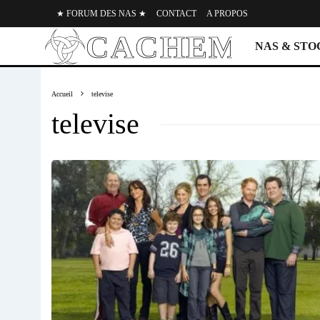
★ FORUM DES NAS ★
CONTACT
A PROPOS
NAS & ST
Accueil
televise
televise