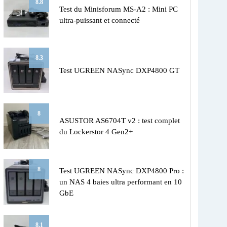
8.8
Test du Minisforum MS-A2 : Mini PC
ultra-puissant et connecté
8.3
Test UGREEN NASync DXP4800 GT
8
ASUSTOR AS6704T v2 : test complet
du Lockerstor 4 Gen2+
8
Test UGREEN NASync DXP4800 Pro :
un NAS 4 baies ultra performant en 10
GbE
8.1