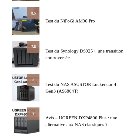
8.5
Test du NiPoGi AM06 Pro
7.8
Test du Synology DS925+, une transition
controversée
8
Test du NAS ASUSTOR Lockerstor 4
Gen3 (AS6804T)
8
Avis – UGREEN DXP4800 Plus : une
alternative aux NAS classiques ?