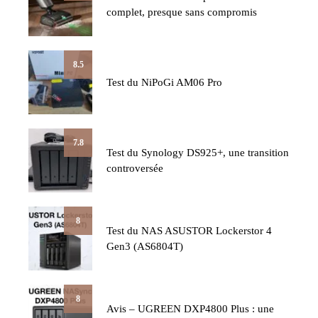
complet, presque sans compromis
8.5
Test du NiPoGi AM06 Pro
7.8
Test du Synology DS925+, une transition
controversée
8
Test du NAS ASUSTOR Lockerstor 4
Gen3 (AS6804T)
8
Avis – UGREEN DXP4800 Plus : une