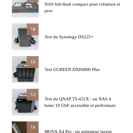
NAS full-flash compact pour créateurs et
pros
7.8
Test du Synology DS225+
7.9
Test UGREEN DXP4800 Plus
7.3
Test du QNAP TS-432X : un NAS 4
baies 10 GbE accessible et performant
7.9
MOVA X4 Pro : un aspirateur laveur