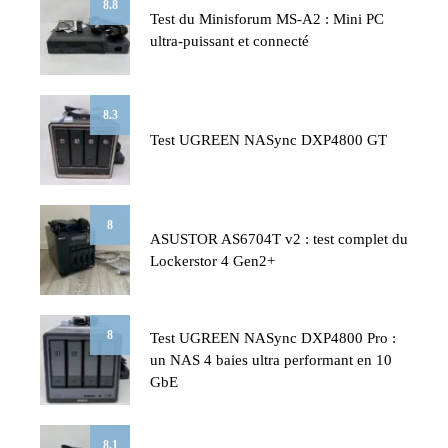
8.8
Test du Minisforum MS-A2 : Mini PC
ultra-puissant et connecté
8.3
Test UGREEN NASync DXP4800 GT
8
ASUSTOR AS6704T v2 : test complet du
Lockerstor 4 Gen2+
8
Test UGREEN NASync DXP4800 Pro :
un NAS 4 baies ultra performant en 10
GbE
8.1