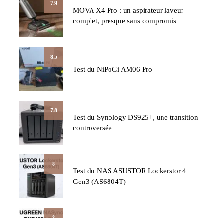
7.9
MOVA X4 Pro : un aspirateur laveur
complet, presque sans compromis
8.5
Test du NiPoGi AM06 Pro
7.8
Test du Synology DS925+, une transition
controversée
8
Test du NAS ASUSTOR Lockerstor 4
Gen3 (AS6804T)
8