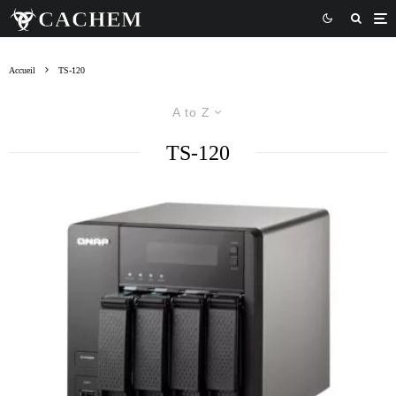
Accueil
TS-120
A to Z
TS-120