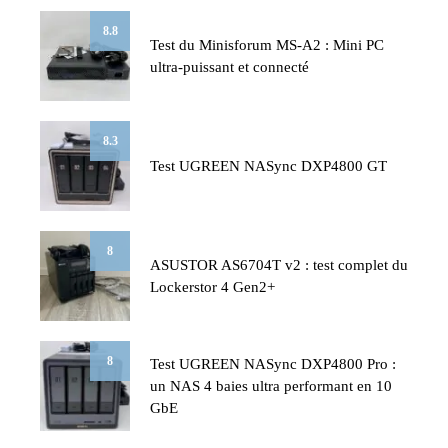
8.8
Test du Minisforum MS-A2 : Mini PC
ultra-puissant et connecté
8.3
Test UGREEN NASync DXP4800 GT
8
ASUSTOR AS6704T v2 : test complet du
Lockerstor 4 Gen2+
8
Test UGREEN NASync DXP4800 Pro :
un NAS 4 baies ultra performant en 10
GbE