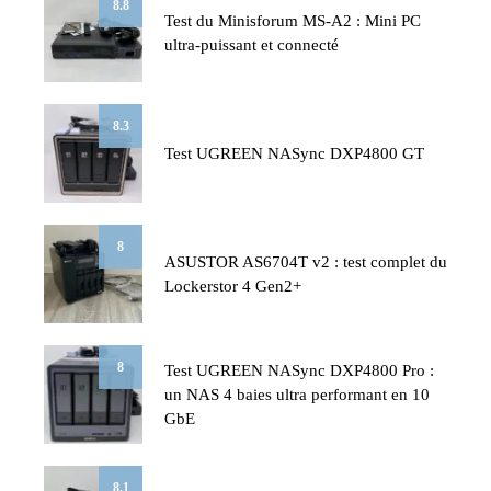
8.8
Test du Minisforum MS-A2 : Mini PC
ultra-puissant et connecté
8.3
Test UGREEN NASync DXP4800 GT
8
ASUSTOR AS6704T v2 : test complet du
Lockerstor 4 Gen2+
8
Test UGREEN NASync DXP4800 Pro :
un NAS 4 baies ultra performant en 10
GbE
8.1