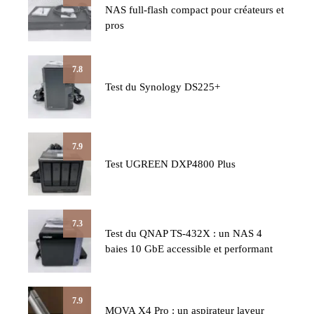
NAS full-flash compact pour créateurs et
pros
7.8
Test du Synology DS225+
7.9
Test UGREEN DXP4800 Plus
7.3
Test du QNAP TS-432X : un NAS 4
baies 10 GbE accessible et performant
7.9
MOVA X4 Pro : un aspirateur laveur