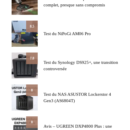
complet, presque sans compromis
8.5
Test du NiPoGi AM06 Pro
7.8
Test du Synology DS925+, une transition
controversée
8
Test du NAS ASUSTOR Lockerstor 4
Gen3 (AS6804T)
8
Avis – UGREEN DXP4800 Plus : une