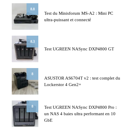
8.8
Test du Minisforum MS-A2 : Mini PC
ultra-puissant et connecté
8.3
Test UGREEN NASync DXP4800 GT
8
ASUSTOR AS6704T v2 : test complet du
Lockerstor 4 Gen2+
8
Test UGREEN NASync DXP4800 Pro :
un NAS 4 baies ultra performant en 10
GbE