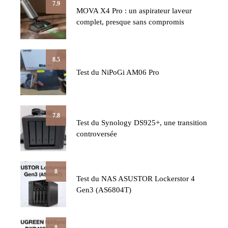
7.9
MOVA X4 Pro : un aspirateur laveur
complet, presque sans compromis
8.5
Test du NiPoGi AM06 Pro
7.8
Test du Synology DS925+, une transition
controversée
8
Test du NAS ASUSTOR Lockerstor 4
Gen3 (AS6804T)
8