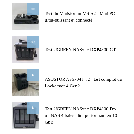
8.8
Test du Minisforum MS-A2 : Mini PC
ultra-puissant et connecté
8.3
Test UGREEN NASync DXP4800 GT
8
ASUSTOR AS6704T v2 : test complet du
Lockerstor 4 Gen2+
8
Test UGREEN NASync DXP4800 Pro :
un NAS 4 baies ultra performant en 10
GbE