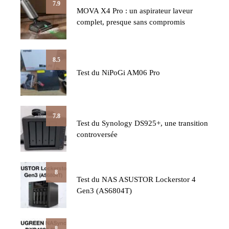
7.9
MOVA X4 Pro : un aspirateur laveur
complet, presque sans compromis
8.5
Test du NiPoGi AM06 Pro
7.8
Test du Synology DS925+, une transition
controversée
8
Test du NAS ASUSTOR Lockerstor 4
Gen3 (AS6804T)
8