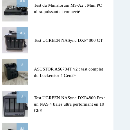
8.8
Test du Minisforum MS-A2 : Mini PC
ultra-puissant et connecté
8.3
Test UGREEN NASync DXP4800 GT
8
ASUSTOR AS6704T v2 : test complet
du Lockerstor 4 Gen2+
8
Test UGREEN NASync DXP4800 Pro :
un NAS 4 baies ultra performant en 10
GbE
8.1