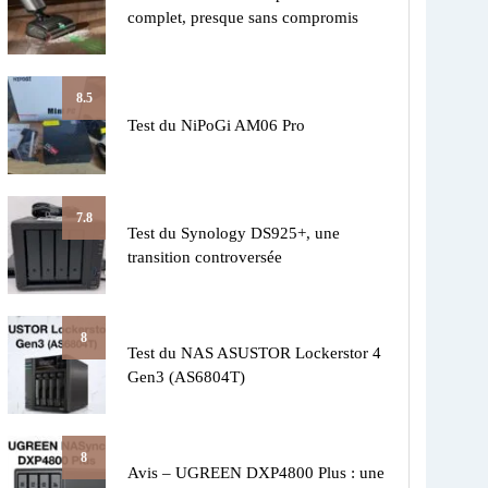
complet, presque sans compromis
8.5
Test du NiPoGi AM06 Pro
7.8
Test du Synology DS925+, une
transition controversée
8
Test du NAS ASUSTOR Lockerstor 4
Gen3 (AS6804T)
8
Avis – UGREEN DXP4800 Plus : une