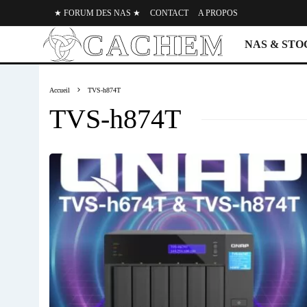
★ FORUM DES NAS ★
CONTACT
A PROPOS
NAS & ST
Accueil
TVS-h874T
TVS-h874T