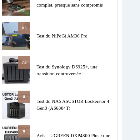
complet, presque sans compromis
8.5
Test du NiPoGi AM06 Pro
7.8
Test du Synology DS925+, une
transition controversée
8
Test du NAS ASUSTOR Lockerstor 4
Gen3 (AS6804T)
8
Avis – UGREEN DXP4800 Plus : une