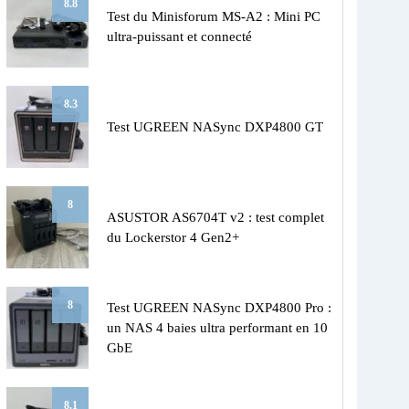
8.8
Test du Minisforum MS-A2 : Mini PC
ultra-puissant et connecté
8.3
Test UGREEN NASync DXP4800 GT
8
ASUSTOR AS6704T v2 : test complet
du Lockerstor 4 Gen2+
8
Test UGREEN NASync DXP4800 Pro :
un NAS 4 baies ultra performant en 10
GbE
8.1