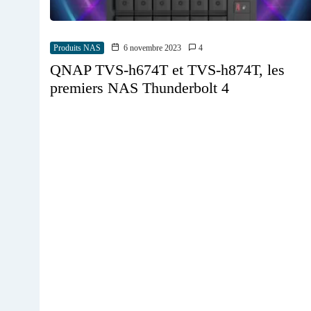
Produits NAS
6 novembre 2023
4
QNAP TVS-h674T et TVS-h874T, les
premiers NAS Thunderbolt 4