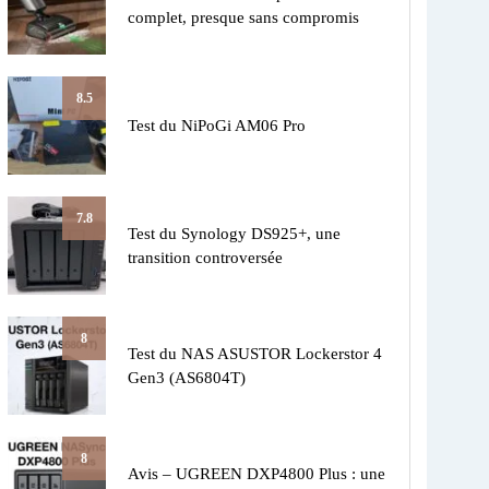
complet, presque sans compromis
8.5
Test du NiPoGi AM06 Pro
7.8
Test du Synology DS925+, une
transition controversée
8
Test du NAS ASUSTOR Lockerstor 4
Gen3 (AS6804T)
8
Avis – UGREEN DXP4800 Plus : une