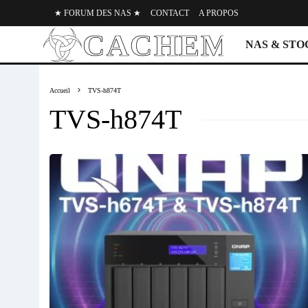
★ FORUM DES NAS ★
CONTACT
A PROPOS
NAS & ST
Accueil
TVS-h874T
TVS-h874T