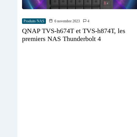
Produits NAS
6 novembre 2023
4
QNAP TVS-h674T et TVS-h874T, les
premiers NAS Thunderbolt 4