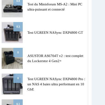
8.8
Test du Minisforum MS-A2 : Mini PC
ultra-puissant et connecté
8.3
Test UGREEN NASync DXP4800 GT
8
ASUSTOR AS6704T v2 : test complet
du Lockerstor 4 Gen2+
8
Test UGREEN NASync DXP4800 Pro :
un NAS 4 baies ultra performant en 10
GbE
8.1