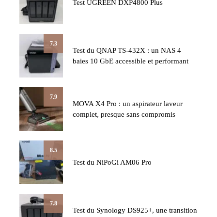
Test UGREEN DXP4800 Plus
7.3
Test du QNAP TS-432X : un NAS 4
baies 10 GbE accessible et performant
7.9
MOVA X4 Pro : un aspirateur laveur
complet, presque sans compromis
8.5
Test du NiPoGi AM06 Pro
7.8
Test du Synology DS925+, une transition