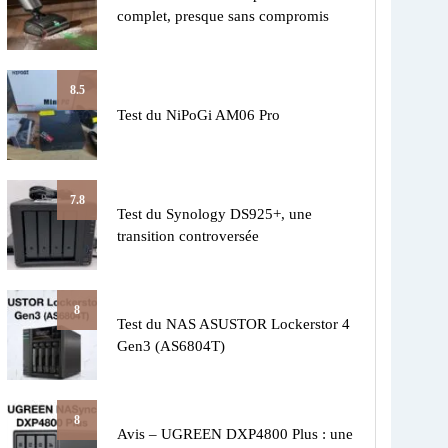
complet, presque sans compromis
8.5
Test du NiPoGi AM06 Pro
7.8
Test du Synology DS925+, une
transition controversée
8
Test du NAS ASUSTOR Lockerstor 4
Gen3 (AS6804T)
8
Avis – UGREEN DXP4800 Plus : une