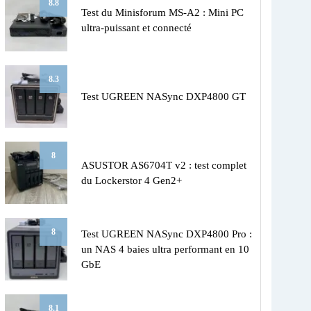
8.8
Test du Minisforum MS-A2 : Mini PC
ultra-puissant et connecté
8.3
Test UGREEN NASync DXP4800 GT
8
ASUSTOR AS6704T v2 : test complet
du Lockerstor 4 Gen2+
8
Test UGREEN NASync DXP4800 Pro :
un NAS 4 baies ultra performant en 10
GbE
8.1