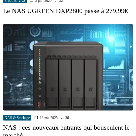
Produits NAS
2 juin 2025
22
Le NAS UGREEN DXP2800 passe à 279,99€
NAS & Stockage
16 mai 2025
36
NAS : ces nouveaux entrants qui bousculent le
marché