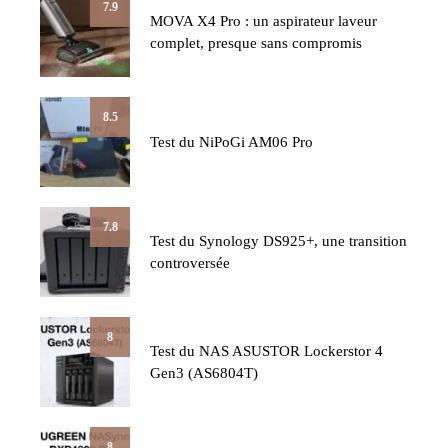
7.9
MOVA X4 Pro : un aspirateur laveur
complet, presque sans compromis
8.5
Test du NiPoGi AM06 Pro
7.8
Test du Synology DS925+, une transition
controversée
8
Test du NAS ASUSTOR Lockerstor 4
Gen3 (AS6804T)
8