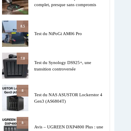
complet, presque sans compromis
8.5
Test du NiPoGi AM06 Pro
7.8
Test du Synology DS925+, une
transition controversée
8
Test du NAS ASUSTOR Lockerstor 4
Gen3 (AS6804T)
8
Avis – UGREEN DXP4800 Plus : une