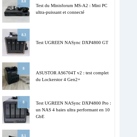
8.8
Test du Minisforum MS-A2 : Mini PC
ultra-puissant et connecté
8.3
Test UGREEN NASync DXP4800 GT
8
ASUSTOR AS6704T v2 : test complet
du Lockerstor 4 Gen2+
8
Test UGREEN NASync DXP4800 Pro :
un NAS 4 baies ultra performant en 10
GbE
8.1