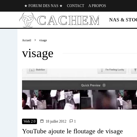
★ FORUM DES NAS ★
CONTACT
A PROPOS
NAS & ST
Accueil
visage
visage
Web 2.0
18 juillet 2012
1
YouTube ajoute le floutage de visage