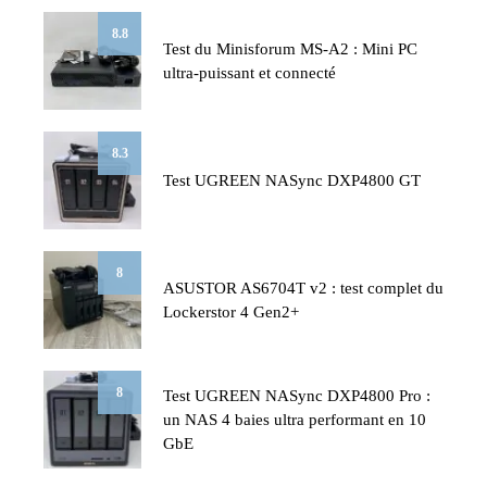
8.8
Test du Minisforum MS-A2 : Mini PC
ultra-puissant et connecté
8.3
Test UGREEN NASync DXP4800 GT
8
ASUSTOR AS6704T v2 : test complet du
Lockerstor 4 Gen2+
8
Test UGREEN NASync DXP4800 Pro :
un NAS 4 baies ultra performant en 10
GbE