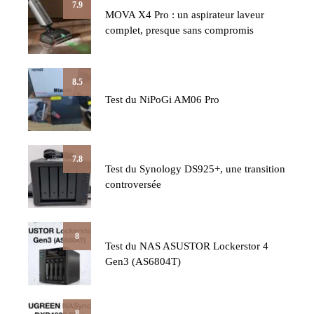
7.9
MOVA X4 Pro : un aspirateur laveur
complet, presque sans compromis
8.5
Test du NiPoGi AM06 Pro
7.8
Test du Synology DS925+, une transition
controversée
8
Test du NAS ASUSTOR Lockerstor 4
Gen3 (AS6804T)
8