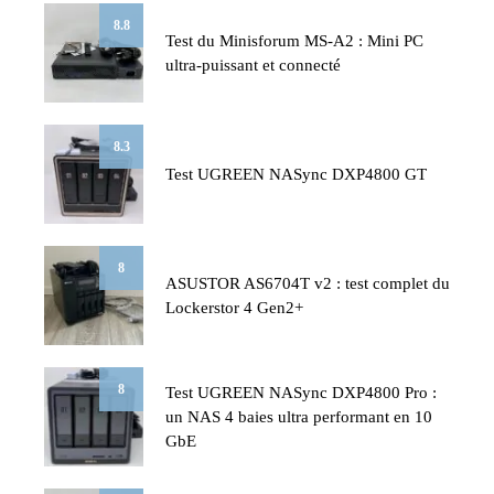
8.8
Test du Minisforum MS-A2 : Mini PC
ultra-puissant et connecté
8.3
Test UGREEN NASync DXP4800 GT
8
ASUSTOR AS6704T v2 : test complet du
Lockerstor 4 Gen2+
8
Test UGREEN NASync DXP4800 Pro :
un NAS 4 baies ultra performant en 10
GbE