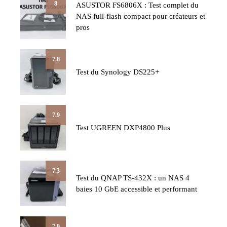
8
ASUSTOR FS6806X : Test complet du
NAS full-flash compact pour créateurs et
pros
7.8
Test du Synology DS225+
7.9
Test UGREEN DXP4800 Plus
7.3
Test du QNAP TS-432X : un NAS 4
baies 10 GbE accessible et performant
7.9