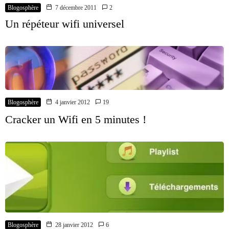
Blogosphère
7 décembre 2011
2
Un répéteur wifi universel
Blogosphère
4 janvier 2012
19
Cracker un Wifi en 5 minutes !
Blogosphère
28 janvier 2012
6