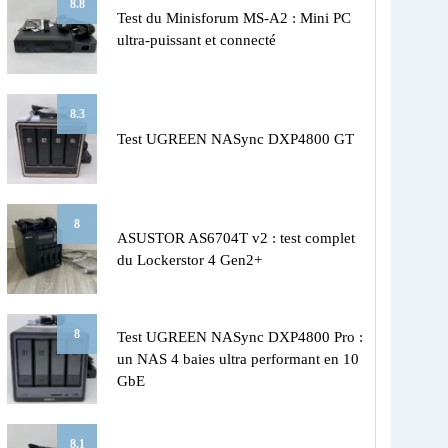
8.8
Test du Minisforum MS-A2 : Mini PC
ultra-puissant et connecté
8.3
Test UGREEN NASync DXP4800 GT
8
ASUSTOR AS6704T v2 : test complet
du Lockerstor 4 Gen2+
8
Test UGREEN NASync DXP4800 Pro :
un NAS 4 baies ultra performant en 10
GbE
8.1