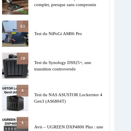
complet, presque sans compromis
8.5
Test du NiPoGi AM06 Pro
7.8
Test du Synology DS925+, une
transition controversée
8
Test du NAS ASUSTOR Lockerstor 4
Gen3 (AS6804T)
8
Avis – UGREEN DXP4800 Plus : une