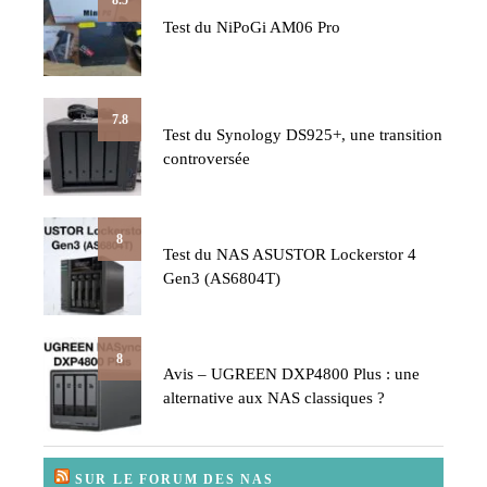
Test du NiPoGi AM06 Pro
7.8
Test du Synology DS925+, une transition
controversée
8
Test du NAS ASUSTOR Lockerstor 4
Gen3 (AS6804T)
8
Avis – UGREEN DXP4800 Plus : une
alternative aux NAS classiques ?
SUR LE FORUM DES NAS