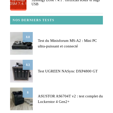
Synology DSM 7.4.1 : certificats KMIP et bugs
USB
NOS DERNIERS TESTS
8.8
Test du Minisforum MS-A2 : Mini PC
ultra-puissant et connecté
8.3
Test UGREEN NASync DXP4800 GT
8
ASUSTOR AS6704T v2 : test complet du
Lockerstor 4 Gen2+