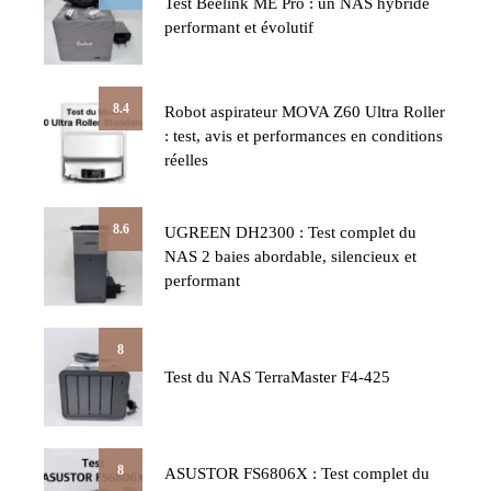
Test Beelink ME Pro : un NAS hybride
performant et évolutif
8.4
Robot aspirateur MOVA Z60 Ultra Roller
: test, avis et performances en conditions
réelles
8.6
UGREEN DH2300 : Test complet du
NAS 2 baies abordable, silencieux et
performant
8
Test du NAS TerraMaster F4-425
8
ASUSTOR FS6806X : Test complet du