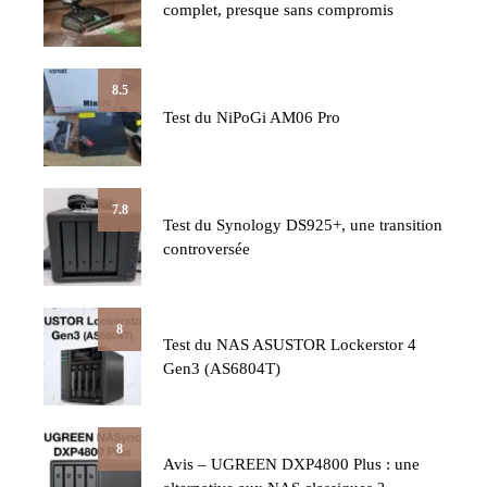
complet, presque sans compromis
8.5
Test du NiPoGi AM06 Pro
7.8
Test du Synology DS925+, une transition
controversée
8
Test du NAS ASUSTOR Lockerstor 4
Gen3 (AS6804T)
8
Avis – UGREEN DXP4800 Plus : une