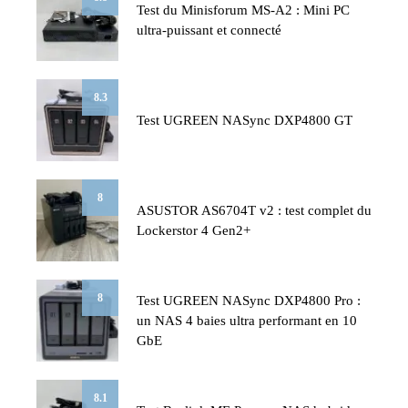
Test du Minisforum MS-A2 : Mini PC
ultra-puissant et connecté
8.3
Test UGREEN NASync DXP4800 GT
8
ASUSTOR AS6704T v2 : test complet du
Lockerstor 4 Gen2+
8
Test UGREEN NASync DXP4800 Pro :
un NAS 4 baies ultra performant en 10
GbE
8.1