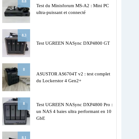
8.8
Test du Minisforum MS-A2 : Mini PC
ultra-puissant et connecté
8.3
Test UGREEN NASync DXP4800 GT
8
ASUSTOR AS6704T v2 : test complet
du Lockerstor 4 Gen2+
8
Test UGREEN NASync DXP4800 Pro :
un NAS 4 baies ultra performant en 10
GbE
8.1