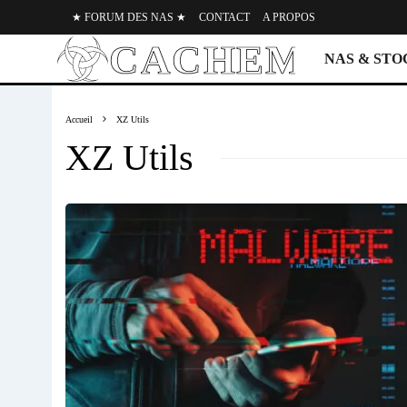
★ FORUM DES NAS ★
CONTACT
A PROPOS
NAS & ST
Accueil
XZ Utils
XZ Utils