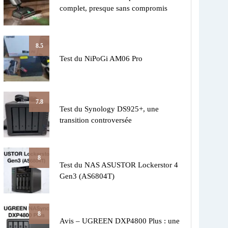
complet, presque sans compromis
8.5
Test du NiPoGi AM06 Pro
7.8
Test du Synology DS925+, une
transition controversée
8
Test du NAS ASUSTOR Lockerstor 4
Gen3 (AS6804T)
8
Avis – UGREEN DXP4800 Plus : une