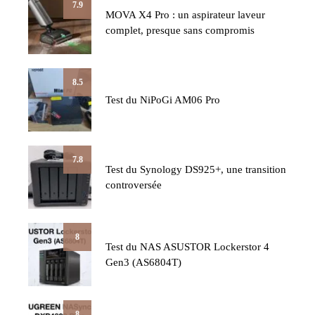
7.9
MOVA X4 Pro : un aspirateur laveur
complet, presque sans compromis
8.5
Test du NiPoGi AM06 Pro
7.8
Test du Synology DS925+, une transition
controversée
8
Test du NAS ASUSTOR Lockerstor 4
Gen3 (AS6804T)
8