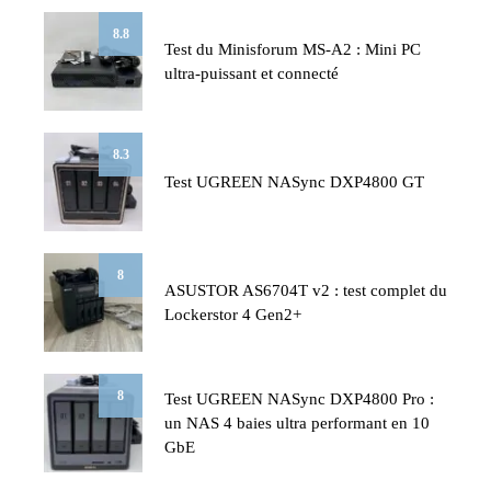
8.8
Test du Minisforum MS-A2 : Mini PC
ultra-puissant et connecté
8.3
Test UGREEN NASync DXP4800 GT
8
ASUSTOR AS6704T v2 : test complet du
Lockerstor 4 Gen2+
8
Test UGREEN NASync DXP4800 Pro :
un NAS 4 baies ultra performant en 10
GbE