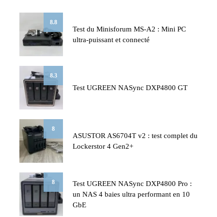
8.8
Test du Minisforum MS-A2 : Mini PC
ultra-puissant et connecté
8.3
Test UGREEN NASync DXP4800 GT
8
ASUSTOR AS6704T v2 : test complet du
Lockerstor 4 Gen2+
8
Test UGREEN NASync DXP4800 Pro :
un NAS 4 baies ultra performant en 10
GbE