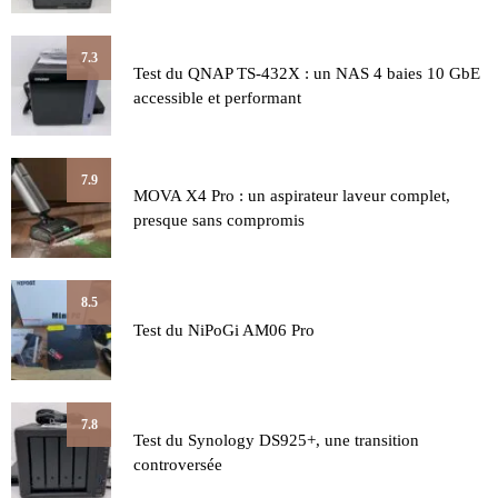
7.3
Test du QNAP TS-432X : un NAS 4 baies 10 GbE
accessible et performant
7.9
MOVA X4 Pro : un aspirateur laveur complet,
presque sans compromis
8.5
Test du NiPoGi AM06 Pro
7.8
Test du Synology DS925+, une transition
controversée