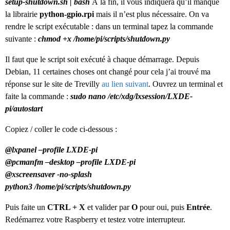
setup-shutdown.sh | bash
À la fin, il vous indiquera qu’il manque
la librairie
python-gpio.rpi
mais il n’est plus nécessaire. On va
rendre le script exécutable : dans un terminal tapez la commande
suivante :
chmod +x /home/pi/scripts/shutdown.py
Il faut que le script soit exécuté à chaque démarrage. Depuis
Debian, 11 certaines choses ont changé pour cela j’ai trouvé ma
réponse sur le site de Trevilly
au lien suivant
. Ouvrez un terminal et
faite la commande :
sudo nano /etc/xdg/lxsession/LXDE-
pi/autostart
Copiez / coller le code ci-dessous :
@lxpanel –profile LXDE-pi
@pcmanfm –desktop –profile LXDE-pi
@xscreensaver -no-splash
python3 /home/pi/scripts/shutdown.py
Puis faite un
CTRL + X
et valider par
O
pour oui, puis
Entrée
.
Redémarrez votre Raspberry et testez votre interrupteur.