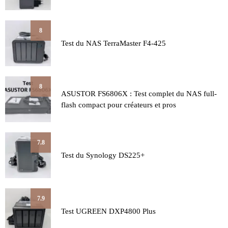
8
Test du NAS TerraMaster F4-425
8
ASUSTOR FS6806X : Test complet du NAS full-
flash compact pour créateurs et pros
7.8
Test du Synology DS225+
7.9
Test UGREEN DXP4800 Plus