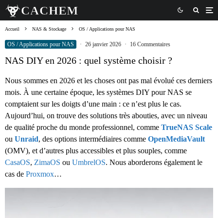
Accueil
NAS & Stockage
OS / Applications pour NAS
OS / Applications pour NAS
·
26 janvier 2026
·
16 Commentaires
NAS DIY en 2026 : quel système choisir ?
Nous sommes en 2026 et les choses ont pas mal évolué ces derniers
mois. À une certaine époque, les systèmes DIY pour NAS se
comptaient sur les doigts d’une main : ce n’est plus le cas.
Aujourd’hui, on trouve des solutions très abouties, avec un niveau
de qualité proche du monde professionnel, comme
TrueNAS Scale
ou
Unraid
, des options intermédiaires comme
OpenMediaVault
(OMV), et d’autres plus accessibles et plus souples, comme
CasaOS
,
ZimaOS
ou
UmbrelOS
. Nous aborderons également le
cas de
Proxmox
…