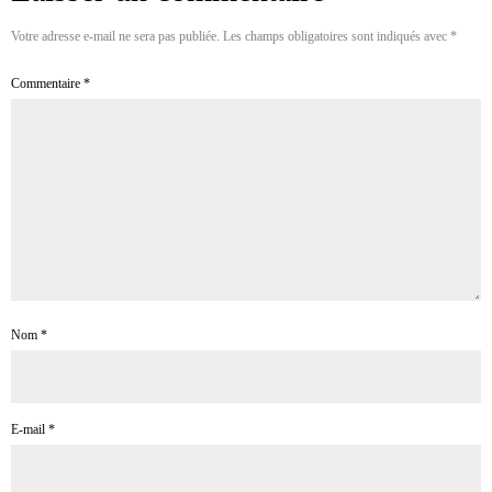
Votre adresse e-mail ne sera pas publiée.
Les champs obligatoires sont indiqués avec
*
Commentaire
*
Nom
*
E-mail
*