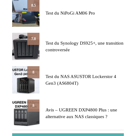
8.5
Test du NiPoGi AM06 Pro
7.8
Test du Synology DS925+, une transition
controversée
8
Test du NAS ASUSTOR Lockerstor 4
Gen3 (AS6804T)
8
Avis – UGREEN DXP4800 Plus : une
alternative aux NAS classiques ?