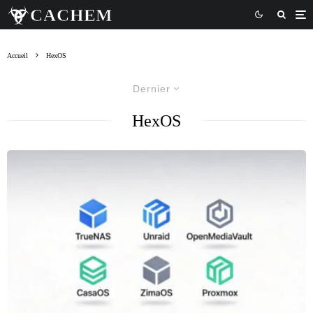
Accueil
HexOS
Dernier
HexOS