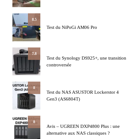
8.5
Test du NiPoGi AM06 Pro
7.8
Test du Synology DS925+, une transition
controversée
8
Test du NAS ASUSTOR Lockerstor 4
Gen3 (AS6804T)
8
Avis – UGREEN DXP4800 Plus : une
alternative aux NAS classiques ?