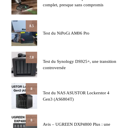
complet, presque sans compromis
8.5
Test du NiPoGi AM06 Pro
7.8
Test du Synology DS925+, une transition
controversée
8
Test du NAS ASUSTOR Lockerstor 4
Gen3 (AS6804T)
8
Avis – UGREEN DXP4800 Plus : une