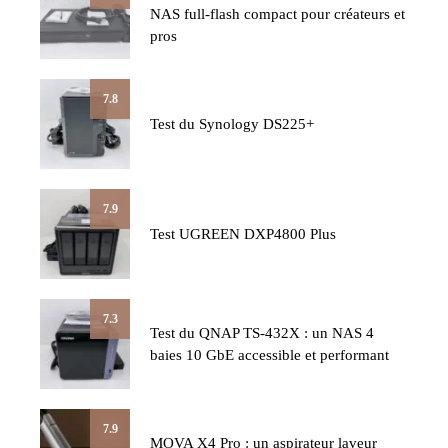
NAS full-flash compact pour créateurs et
pros
7.8
Test du Synology DS225+
7.9
Test UGREEN DXP4800 Plus
7.3
Test du QNAP TS-432X : un NAS 4
baies 10 GbE accessible et performant
7.9
MOVA X4 Pro : un aspirateur laveur