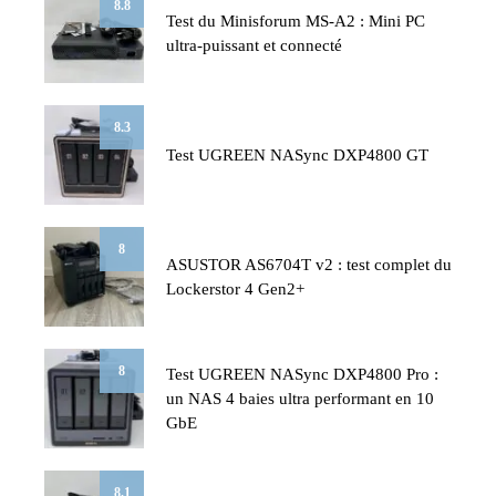
8.8
Test du Minisforum MS-A2 : Mini PC
ultra-puissant et connecté
8.3
Test UGREEN NASync DXP4800 GT
8
ASUSTOR AS6704T v2 : test complet du
Lockerstor 4 Gen2+
8
Test UGREEN NASync DXP4800 Pro :
un NAS 4 baies ultra performant en 10
GbE
8.1