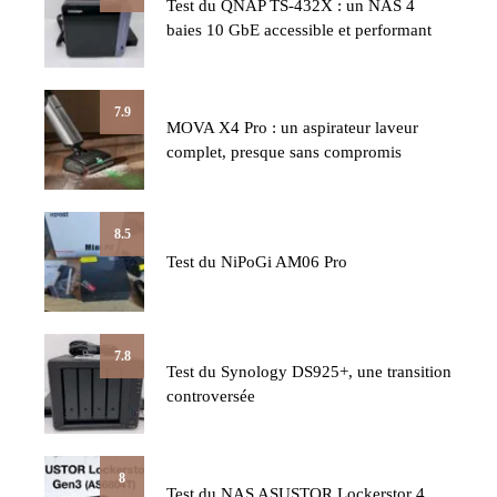
Test du QNAP TS-432X : un NAS 4
baies 10 GbE accessible et performant
7.9
MOVA X4 Pro : un aspirateur laveur
complet, presque sans compromis
8.5
Test du NiPoGi AM06 Pro
7.8
Test du Synology DS925+, une transition
controversée
8
Test du NAS ASUSTOR Lockerstor 4