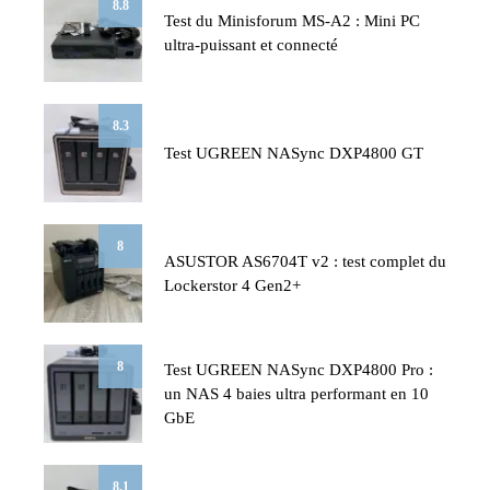
8.8
Test du Minisforum MS-A2 : Mini PC
ultra-puissant et connecté
8.3
Test UGREEN NASync DXP4800 GT
8
ASUSTOR AS6704T v2 : test complet du
Lockerstor 4 Gen2+
8
Test UGREEN NASync DXP4800 Pro :
un NAS 4 baies ultra performant en 10
GbE
8.1