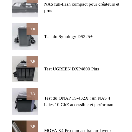
NAS full-flash compact pour créateurs et
pros
7.8
Test du Synology DS225+
7.9
Test UGREEN DXP4800 Plus
7.3
Test du QNAP TS-432X : un NAS 4
baies 10 GbE accessible et performant
7.9
MOVA X4 Pro : un aspirateur laveur