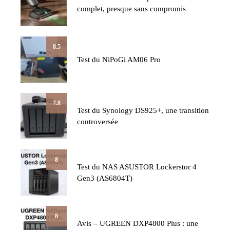
complet, presque sans compromis
8.5
Test du NiPoGi AM06 Pro
7.8
Test du Synology DS925+, une transition
controversée
8
Test du NAS ASUSTOR Lockerstor 4
Gen3 (AS6804T)
8
Avis – UGREEN DXP4800 Plus : une