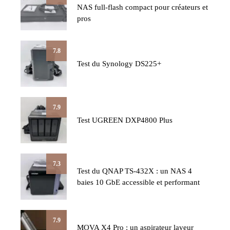
NAS full-flash compact pour créateurs et
pros
7.8
Test du Synology DS225+
7.9
Test UGREEN DXP4800 Plus
7.3
Test du QNAP TS-432X : un NAS 4
baies 10 GbE accessible et performant
7.9
MOVA X4 Pro : un aspirateur laveur