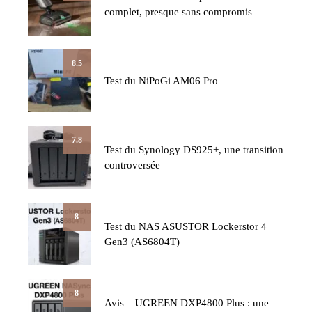
complet, presque sans compromis
8.5
Test du NiPoGi AM06 Pro
7.8
Test du Synology DS925+, une transition
controversée
8
Test du NAS ASUSTOR Lockerstor 4
Gen3 (AS6804T)
8
Avis – UGREEN DXP4800 Plus : une