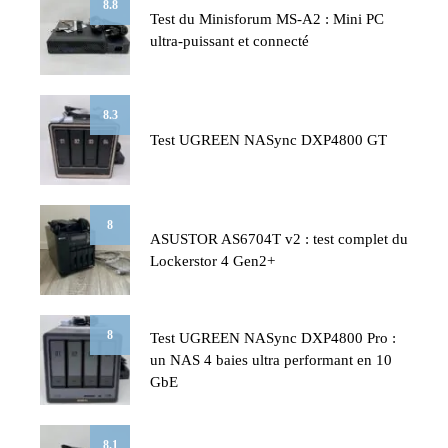
8.8
Test du Minisforum MS-A2 : Mini PC
ultra-puissant et connecté
8.3
Test UGREEN NASync DXP4800 GT
8
ASUSTOR AS6704T v2 : test complet du
Lockerstor 4 Gen2+
8
Test UGREEN NASync DXP4800 Pro :
un NAS 4 baies ultra performant en 10
GbE
8.1