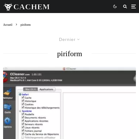
Accueil
piriform
Dernier
piriform