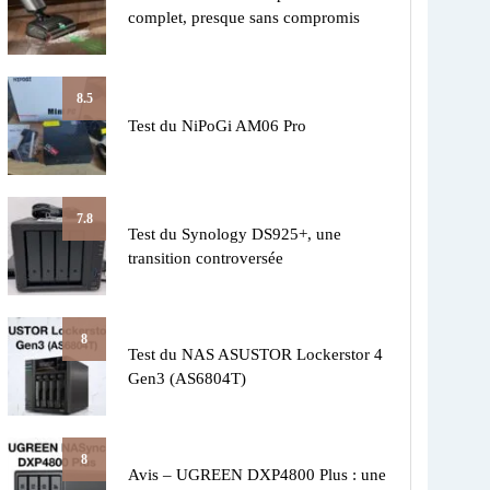
complet, presque sans compromis
8.5
Test du NiPoGi AM06 Pro
7.8
Test du Synology DS925+, une
transition controversée
8
Test du NAS ASUSTOR Lockerstor 4
Gen3 (AS6804T)
8
Avis – UGREEN DXP4800 Plus : une