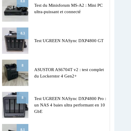
8.8
Test du Minisforum MS-A2 : Mini PC
ultra-puissant et connecté
8.3
Test UGREEN NASync DXP4800 GT
8
ASUSTOR AS6704T v2 : test complet
du Lockerstor 4 Gen2+
8
Test UGREEN NASync DXP4800 Pro :
un NAS 4 baies ultra performant en 10
GbE
8.1