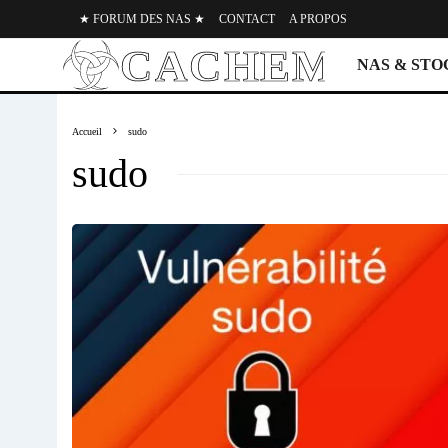
★ FORUM DES NAS ★
CONTACT
A PROPOS
NAS & ST
Accueil
sudo
sudo