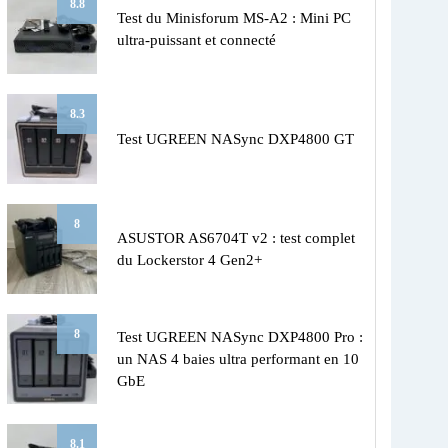
8.8
Test du Minisforum MS-A2 : Mini PC
ultra-puissant et connecté
8.3
Test UGREEN NASync DXP4800 GT
8
ASUSTOR AS6704T v2 : test complet
du Lockerstor 4 Gen2+
8
Test UGREEN NASync DXP4800 Pro :
un NAS 4 baies ultra performant en 10
GbE
8.1