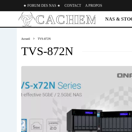
★ FORUM DES NAS ★
CONTACT
A PROPOS
NAS & ST
Accueil
TVS-872N
TVS-872N