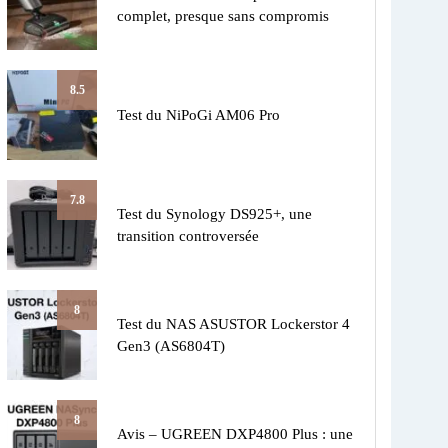
complet, presque sans compromis
8.5
Test du NiPoGi AM06 Pro
7.8
Test du Synology DS925+, une
transition controversée
8
Test du NAS ASUSTOR Lockerstor 4
Gen3 (AS6804T)
8
Avis – UGREEN DXP4800 Plus : une