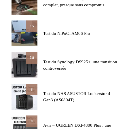
complet, presque sans compromis
8.5
Test du NiPoGi AM06 Pro
7.8
Test du Synology DS925+, une transition
controversée
8
Test du NAS ASUSTOR Lockerstor 4
Gen3 (AS6804T)
8
Avis – UGREEN DXP4800 Plus : une