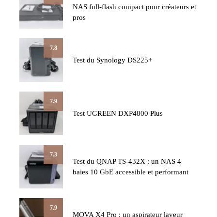
NAS full-flash compact pour créateurs et
pros
7.8
Test du Synology DS225+
7.9
Test UGREEN DXP4800 Plus
7.3
Test du QNAP TS-432X : un NAS 4
baies 10 GbE accessible et performant
7.9
MOVA X4 Pro : un aspirateur laveur