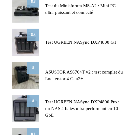
8.8
Test du Minisforum MS-A2 : Mini PC
ultra-puissant et connecté
8.3
Test UGREEN NASync DXP4800 GT
8
ASUSTOR AS6704T v2 : test complet du
Lockerstor 4 Gen2+
8
Test UGREEN NASync DXP4800 Pro :
un NAS 4 baies ultra performant en 10
GbE
8.1